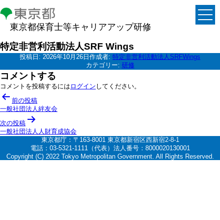
東京都保育士等キャリアアップ研修
特定非営利活動法人SRF Wings
投稿日:
2026年10月26日
作成者:
特定非営利活動法人SRFWings
カテゴリー:
研修
コメントする
コメントを投稿するには
ログイン
してください。
投
前の投稿
稿
一般社団法人絆友会
ナ
次の投稿
一般社団法人人財育成協会
ビ
東京都庁：〒163-8001 東京都新宿区西新宿2-8-1
ゲ
電話：03-5321-1111（代表）法人番号：8000020130001
Copyright (C) 2022 Tokyo Metropolitan Government. All Rights Reserved.
ー
シ
ョ
ン