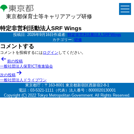
東京都保育士等キャリアアップ研修
特定非営利活動法人SRF Wings
投稿日:
2026年9月16日
作成者:
特定非営利活動法人SRFWings
カテゴリー:
研修
コメントする
コメントを投稿するには
ログイン
してください。
投
前の投稿
稿
一般社団法人保育ICT推進協会
ナ
次の投稿
一般社団法人ドライブワン
ビ
東京都庁：〒163-8001 東京都新宿区西新宿2-8-1
ゲ
電話：03-5321-1111（代表）法人番号：8000020130001
Copyright (C) 2022 Tokyo Metropolitan Government. All Rights Reserved.
ー
シ
ョ
ン