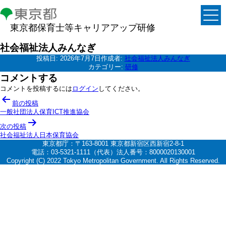
東京都保育士等キャリアアップ研修
社会福祉法人みんなぎ
投稿日:
2026年7月7日
作成者:
社会福祉法人みんなぎ
カテゴリー:
研修
コメントする
コメントを投稿するには
ログイン
してください。
投
前の投稿
稿
一般社団法人保育ICT推進協会
ナ
次の投稿
社会福祉法人日本保育協会
ビ
東京都庁：〒163-8001 東京都新宿区西新宿2-8-1
ゲ
電話：03-5321-1111（代表）法人番号：8000020130001
Copyright (C) 2022 Tokyo Metropolitan Government. All Rights Reserved.
ー
シ
ョ
ン