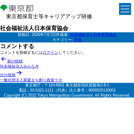
東京都保育士等キャリアアップ研修
社会福祉法人日本保育協会
投稿日:
2026年7月7日
作成者:
社会福祉法人日本保育協会
カテゴリー:
研修
コメントする
コメントを投稿するには
ログイン
してください。
投
前の投稿
稿
社会福祉法人みんなぎ
ナ
次の投稿
一般社団法人家庭まち創り政策ラボ
ビ
東京都庁：〒163-8001 東京都新宿区西新宿2-8-1
ゲ
電話：03-5321-1111（代表）法人番号：8000020130001
Copyright (C) 2022 Tokyo Metropolitan Government. All Rights Reserved.
ー
シ
ョ
ン