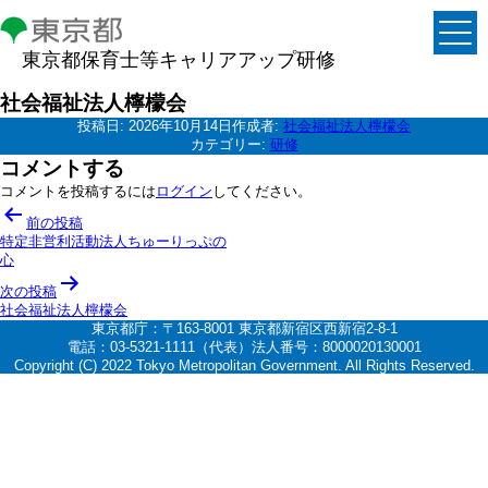
東京都保育士等キャリアアップ研修
社会福祉法人檸檬会
投稿日:
2026年10月14日
作成者:
社会福祉法人檸檬会
カテゴリー:
研修
コメントする
コメントを投稿するには
ログイン
してください。
投
前の投稿
稿
特定非営利活動法人ちゅーりっぷの
心
ナ
次の投稿
ビ
社会福祉法人檸檬会
ゲ
東京都庁：〒163-8001 東京都新宿区西新宿2-8-1
電話：03-5321-1111（代表）法人番号：8000020130001
ー
Copyright (C) 2022 Tokyo Metropolitan Government. All Rights Reserved.
シ
ョ
ン