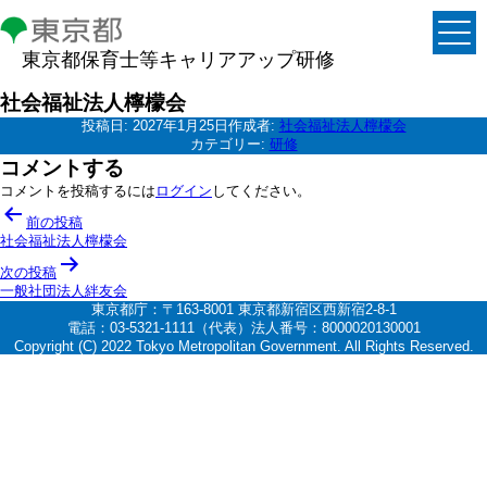
東京都保育士等キャリアアップ研修
社会福祉法人檸檬会
投稿日:
2027年1月25日
作成者:
社会福祉法人檸檬会
カテゴリー:
研修
コメントする
コメントを投稿するには
ログイン
してください。
投
前の投稿
稿
社会福祉法人檸檬会
ナ
次の投稿
一般社団法人絆友会
ビ
東京都庁：〒163-8001 東京都新宿区西新宿2-8-1
ゲ
電話：03-5321-1111（代表）法人番号：8000020130001
Copyright (C) 2022 Tokyo Metropolitan Government. All Rights Reserved.
ー
シ
ョ
ン