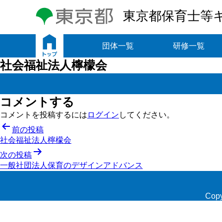
東京都保育士等
トップ
団体一覧
研修一覧
社会福祉法人檸檬会
コメントする
コメントを投稿するには
ログイン
してください。
投
前の投稿
社会福祉法人檸檬会
稿
次の投稿
ナ
一般社団法人保育のデザインアドバンス
ビ
ゲ
Copy
ー