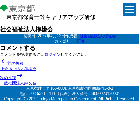
東京都保育士等キャリアアップ研修
社会福祉法人檸檬会
投稿日:
2027年2月12日
作成者:
社会福祉法人檸檬会
カテゴリー:
研修
コメントする
コメントを投稿するには
ログイン
してください。
投
前の投稿
稿
社会福祉法人檸檬会
ナ
次の投稿
一般社団法人絆友会
ビ
東京都庁：〒163-8001 東京都新宿区西新宿2-8-1
ゲ
電話：03-5321-1111（代表）法人番号：8000020130001
Copyright (C) 2022 Tokyo Metropolitan Government. All Rights Reserved.
ー
シ
ョ
ン