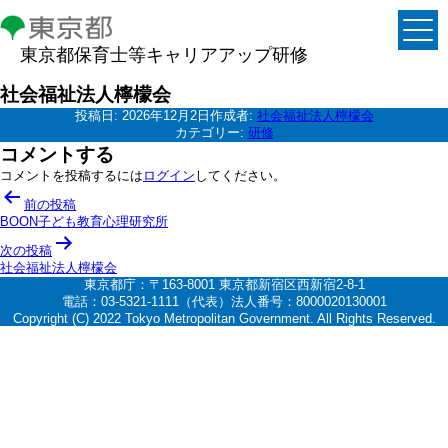
東京都保育士等キャリアアップ研修
社会福祉法人檸檬会
投稿日:
2026年12月2日
作成者:
社会福祉法人檸檬会
カテゴリー:
研修
コメントする
コメントを投稿するには
ログイン
してください。
投
前の投稿
稿
BOON子ども教育心理研究所
ナ
次の投稿
社会福祉法人檸檬会
ビ
東京都庁：〒163-8001 東京都新宿区西新宿2-8-1
ゲ
電話：03-5321-1111（代表）法人番号：8000020130001
Copyright (C) 2022 Tokyo Metropolitan Government. All Rights Reserved.
ー
シ
ョ
ン