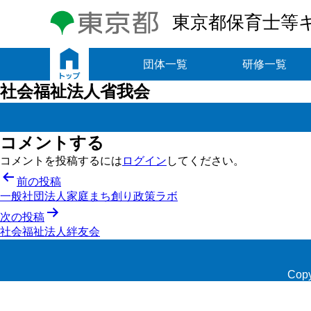
東京都保育士等
トップ
団体一覧
研修一覧
社会福祉法人省我会
コメントする
コメントを投稿するには
ログイン
してください。
投
前の投稿
一般社団法人家庭まち創り政策ラボ
稿
次の投稿
ナ
社会福祉法人絆友会
ビ
ゲ
Copy
ー