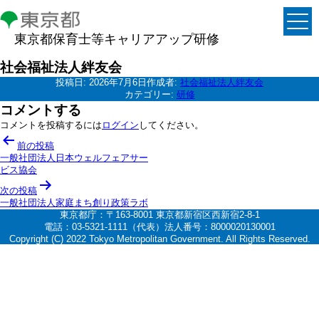
東京都保育士等キャリアアップ研修
社会福祉法人絆友会
投稿日:
2026年7月6日
作成者:
社会福祉法人絆友会
カテゴリー:
研修
コメントする
コメントを投稿するには
ログイン
してください。
投
前の投稿
稿
一般社団法人日本ウェルフェアサー
ビス協会
ナ
次の投稿
ビ
一般社団法人家庭まち創り政策ラボ
ゲ
東京都庁：〒163-8001 東京都新宿区西新宿2-8-1
電話：03-5321-1111（代表）法人番号：8000020130001
ー
Copyright (C) 2022 Tokyo Metropolitan Government. All Rights Reserved.
シ
ョ
ン