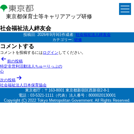
東京都保育士等キャリアアップ研修
社会福祉法人絆友会
投稿日:
2026年9月9日
作成者:
社会福祉法人絆友会
カテゴリー:
研修
コメントする
コメントを投稿するには
ログイン
してください。
投
前の投稿
稿
特定非営利活動法人ちゅーりっぷの
心
ナ
次の投稿
ビ
社会福祉法人日本保育協会
ゲ
東京都庁：〒163-8001 東京都新宿区西新宿2-8-1
電話：03-5321-1111（代表）法人番号：8000020130001
ー
Copyright (C) 2022 Tokyo Metropolitan Government. All Rights Reserved.
シ
ョ
ン