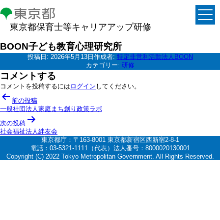
東京都保育士等キャリアアップ研修
BOON子ども教育心理研究所
投稿日:
2026年5月13日
作成者:
特定非営利活動法人BOON
カテゴリー:
研修
コメントする
コメントを投稿するには
ログイン
してください。
投
前の投稿
稿
一般社団法人家庭まち創り政策ラボ
ナ
次の投稿
社会福祉法人絆友会
ビ
東京都庁：〒163-8001 東京都新宿区西新宿2-8-1
ゲ
電話：03-5321-1111（代表）法人番号：8000020130001
Copyright (C) 2022 Tokyo Metropolitan Government. All Rights Reserved.
ー
シ
ョ
ン