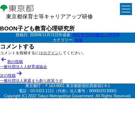
東京都保育士等キャリアアップ研修
BOON子ども教育心理研究所
投稿日:
2026年11月21日
作成者:
特定非営利活動法人BOON
カテゴリー:
研修
コメントする
コメントを投稿するには
ログイン
してください。
投
前の投稿
稿
一般社団法人人財育成協会
ナ
次の投稿
一般社団法人家庭まち創り政策ラボ
ビ
東京都庁：〒163-8001 東京都新宿区西新宿2-8-1
ゲ
電話：03-5321-1111（代表）法人番号：8000020130001
Copyright (C) 2022 Tokyo Metropolitan Government. All Rights Reserved.
ー
シ
ョ
ン