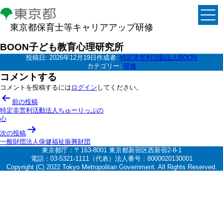
東京都保育士等キャリアアップ研修
BOON子ども教育心理研究所
投稿日:
2026年12月19日
作成者:
特定非営利活動法人BOON
カテゴリー:
研修
コメントする
コメントを投稿するには
ログイン
してください。
投
前の投稿
稿
特定非営利活動法人ちゅーりっぷの
心
ナ
次の投稿
ビ
一般財団法人保健福祉振興財団
ゲ
東京都庁：〒163-8001 東京都新宿区西新宿2-8-1
電話：03-5321-1111（代表）法人番号：8000020130001
ー
Copyright (C) 2022 Tokyo Metropolitan Government. All Rights Reserved.
シ
ョ
ン