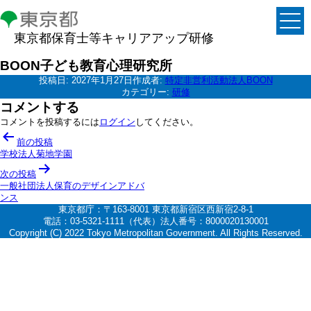
東京都保育士等キャリアアップ研修
BOON子ども教育心理研究所
投稿日:
2027年1月27日
作成者:
特定非営利活動法人BOON
カテゴリー:
研修
コメントする
コメントを投稿するには
ログイン
してください。
投
前の投稿
稿
学校法人菊地学園
ナ
次の投稿
一般社団法人保育のデザインアドバ
ビ
ンス
ゲ
東京都庁：〒163-8001 東京都新宿区西新宿2-8-1
電話：03-5321-1111（代表）法人番号：8000020130001
ー
Copyright (C) 2022 Tokyo Metropolitan Government. All Rights Reserved.
シ
ョ
ン