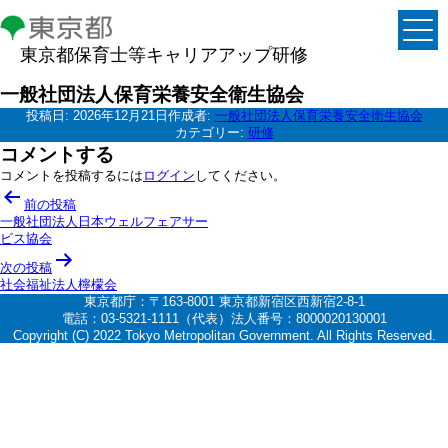
東京都保育士等キャリアアップ研修
一般社団法人保育栄養安全衛生協会
投稿日:
2026年12月21日
作成者:
一般社団法人保育栄養安全衛生協会
カテゴリー:
研修
コメントする
コメントを投稿するには
ログイン
してください。
投
前の投稿
稿
一般社団法人日本ウェルフェアサー
ビス協会
ナ
次の投稿
ビ
社会福祉法人檸檬会
ゲ
東京都庁：〒163-8001 東京都新宿区西新宿2-8-1
電話：03-5321-1111（代表）法人番号：8000020130001
ー
Copyright (C) 2022 Tokyo Metropolitan Government. All Rights Reserved.
シ
ョ
ン