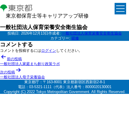
東京都保育士等キャリアアップ研修
一般社団法人保育栄養安全衛生協会
投稿日:
2026年12月13日
作成者:
一般社団法人保育栄養安全衛生協会
カテゴリー:
研修
コメントする
コメントを投稿するには
ログイン
してください。
投
前の投稿
稿
一般社団法人家庭まち創り政策ラボ
ナ
次の投稿
一般社団法人母子栄養協会
ビ
東京都庁：〒163-8001 東京都新宿区西新宿2-8-1
ゲ
電話：03-5321-1111（代表）法人番号：8000020130001
Copyright (C) 2022 Tokyo Metropolitan Government. All Rights Reserved.
ー
シ
ョ
ン