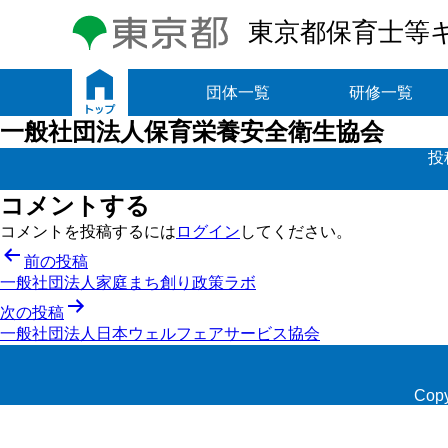
東京都保育士等
トップ
団体一覧
研修一覧
一般社団法人保育栄養安全衛生協会
投
コメントする
コメントを投稿するには
ログイン
してください。
投
前の投稿
一般社団法人家庭まち創り政策ラボ
稿
次の投稿
ナ
一般社団法人日本ウェルフェアサービス協会
ビ
ゲ
Copy
ー