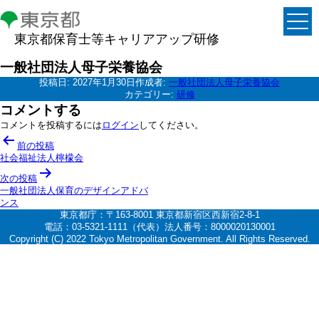
東京都保育士等キャリアアップ研修
一般社団法人母子栄養協会
投稿日:
2027年1月30日
作成者:
一般社団法人母子栄養協会
カテゴリー:
研修
コメントする
コメントを投稿するには
ログイン
してください。
投
前の投稿
稿
社会福祉法人檸檬会
ナ
次の投稿
一般社団法人保育のデザインアドバ
ビ
ンス
ゲ
東京都庁：〒163-8001 東京都新宿区西新宿2-8-1
電話：03-5321-1111（代表）法人番号：8000020130001
ー
Copyright (C) 2022 Tokyo Metropolitan Government. All Rights Reserved.
シ
ョ
ン