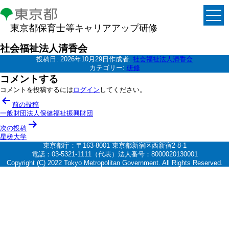
東京都保育士等キャリアアップ研修
社会福祉法人清香会
投稿日:
2026年10月29日
作成者:
社会福祉法人清香会
カテゴリー:
研修
コメントする
コメントを投稿するには
ログイン
してください。
投
前の投稿
稿
一般財団法人保健福祉振興財団
ナ
次の投稿
星槎大学
ビ
東京都庁：〒163-8001 東京都新宿区西新宿2-8-1
ゲ
電話：03-5321-1111（代表）法人番号：8000020130001
Copyright (C) 2022 Tokyo Metropolitan Government. All Rights Reserved.
ー
シ
ョ
ン